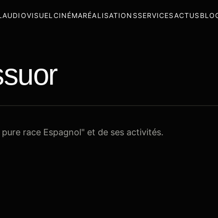
L
AUDIOVISUEL
CINÉMA
RÉALISATIONS
SERVICES
ACTUS
BLO
ssuor
pure race Espagnol" et de ses activités.